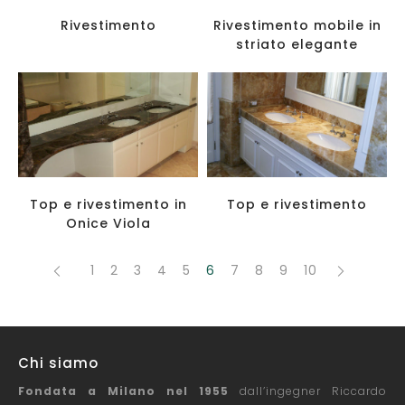
Rivestimento
Rivestimento mobile in
striato elegante
Top e rivestimento in
Top e rivestimento
Onice Viola
1
2
3
4
5
6
7
8
9
10
Chi siamo
Fondata a Milano nel 1955
dall’ingegner Riccardo